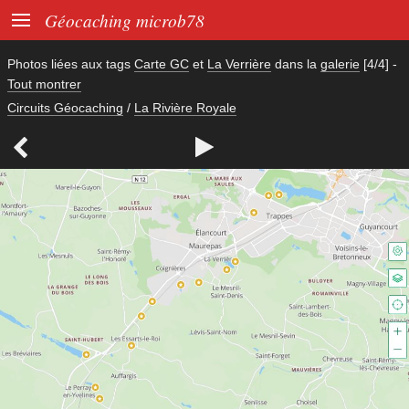

Géocaching microb78
Photos liées aux tags
Carte GC
et
La Verrière
dans la
galerie
[4/4]
-
Tout montrer
Circuits Géocaching
/
La Rivière Royale

