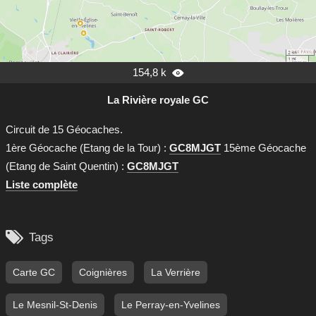
154,8 k

La Rivière royale GC
Circuit de 15 Géocaches.
1ère Géocache (Etang de la Tour) :
GC8MJGT
15ème Géocache
(Etang de Saint Quentin) :
GC8MJGT
Liste complète

Tags
Carte GC
Coignières
La Verrière
Le Mesnil-St-Denis
Le Perray-en-Yvelines