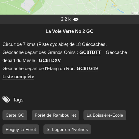
3,2 k

La Voie Verte No 2 GC
Circuit de 7 kms (Piste cyclable) de 18 Géocaches.
Géocache départ des Grands Coins :
GC8TDTT
Géocache
départ du Mesle :
GC8TDXV
Géocache départ de l'Etang du Roi :
GC8TG19
Liste complète

Tags
Carte GC
Forêt de Rambouillet
La Boissière-Ecole
Poigny-la-Forêt
St-Léger-en-Yvelines