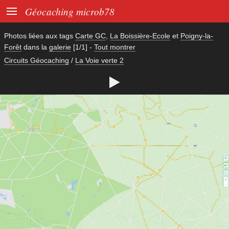

Géocaching microb78
Photos liées aux tags
Carte GC
,
La Boissière-Ecole
et
Poigny-la-
Forêt
dans la
galerie
[1/1]
-
Tout montrer
Circuits Géocaching
/
La Voie verte 2
