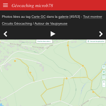

Géocaching microb78
Photos liées au tag
Carte GC
dans la
galerie
[45/53]
-
Tout montrer
Circuits Géocaching
/
Autour de Vaujoyeuse


