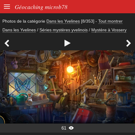

Géocaching microb78
Photos de la catégorie
Dans les Yvelines
[8/353]
-
Tout montrer
Dans les Yvelines
/
Séries mystères yvelinois
/
Mystère à Vossery



61
