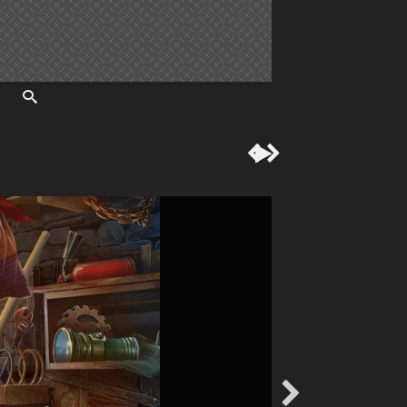



