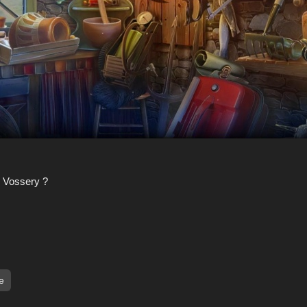
e Vossery ?
e