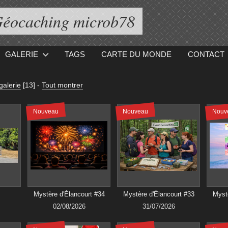
éocaching microb78
GALERIE
TAGS
CARTE DU MONDE
CONTACT
galerie
[13]
-
Tout montrer
Nouveau
Nouveau
Nouv
Mystère d'Élancourt #34
Mystère d'Élancourt #33
Mystè
02/08/2026
31/07/2026