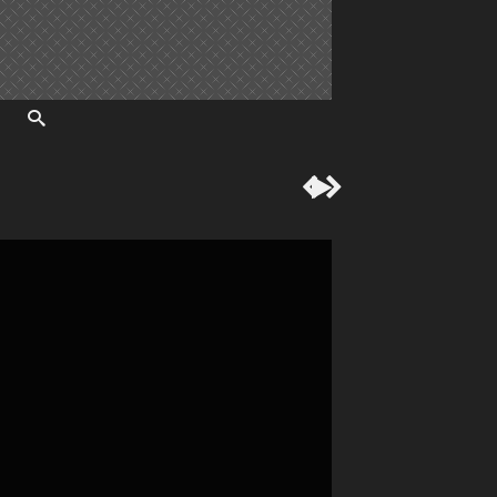


