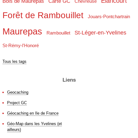
Elancourt
Bois de Maurepas
Carte GC
Chevreuse
Forêt de Rambouillet
Jouars-Pontchartrain
Maurepas
St-Léger-en-Yvelines
Rambouillet
St-Rémy-l'Honoré
Tous les tags
Liens
Geocaching
Project GC
Géocaching en Ile de France
Géo-Map dans les Yvelines (et
ailleurs)