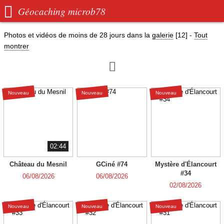

Géocaching microb78
Photos et vidéos de moins de
28 jours
dans la
galerie
[12]
-
Tout
montrer

Nouveau
Nouveau
Nouveau
02:44
Château du Mesnil
GCiné #74
Mystère d'Élancourt
#34
06/08/2026
06/08/2026
02/08/2026
Nouveau
Nouveau
Nouveau