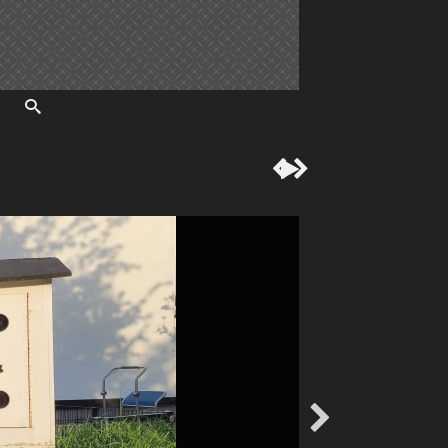



