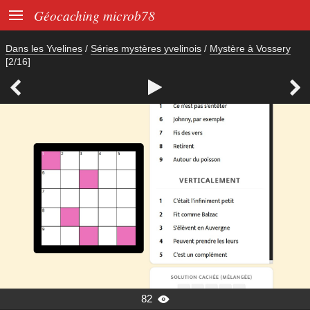

Géocaching microb78
Dans les Yvelines
/
Séries mystères yvelinois
/
Mystère à Vossery
[2/16]



82
