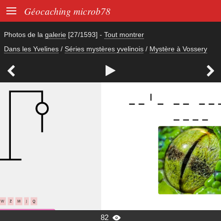

Géocaching microb78
Photos de la
galerie
[27/1593]
-
Tout montrer
Dans les Yvelines
/
Séries mystères yvelinois
/
Mystère à Vossery



82
