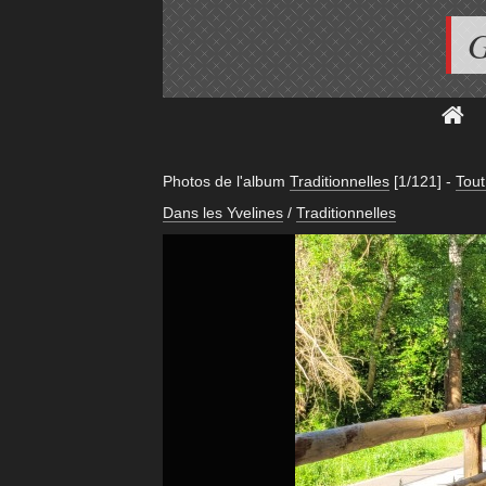
G
Photos de l'album
Traditionnelles
[1/121]
-
Tout
Dans les Yvelines
/
Traditionnelles