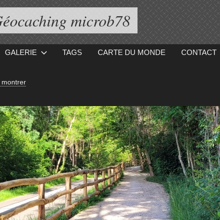
éocaching microb78
GALERIE
TAGS
CARTE DU MONDE
CONTACT
 montrer