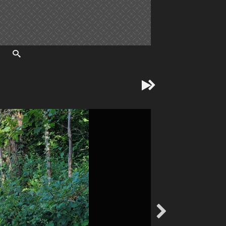


