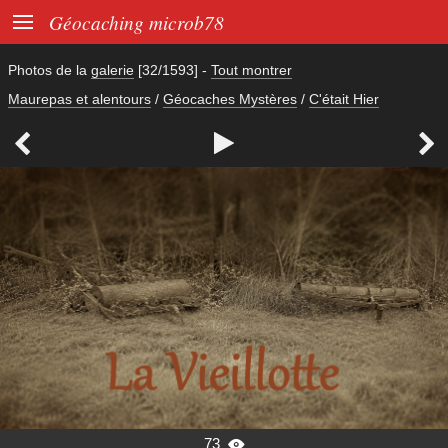

Géocaching microb78
Photos de la
galerie
[32/1593]
-
Tout montrer
Maurepas et alentours
/
Géocaches Mystères
/
C'était Hier



73
