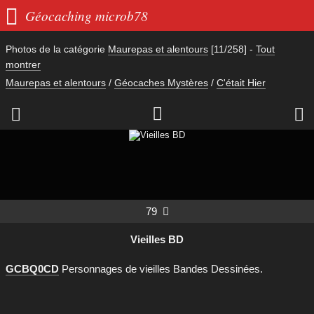

Géocaching microb78
Photos de la catégorie
Maurepas et alentours
[11/258]
-
Tout
montrer
Maurepas et alentours
/
Géocaches Mystères
/
C'était Hier



79

Vieilles BD
GCBQ0CD
Personnages de vieilles Bandes Dessinées.