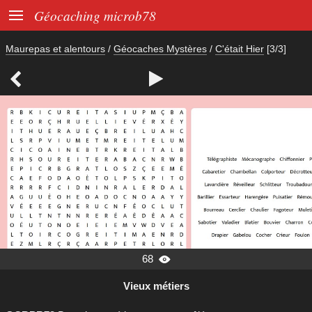

Géocaching microb78
Maurepas et alentours
/
Géocaches Mystères
/
C'était Hier
[3/3]


68

Vieux métiers