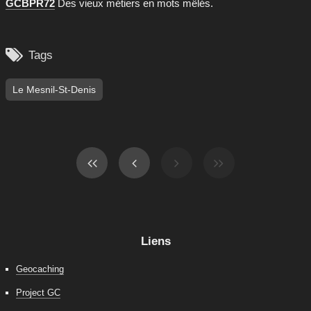
GCBPR72
Des vieux métiers en mots mêlés.

Tags
Le Mesnil-St-Denis
Liens
Geocaching
Project GC