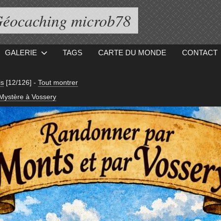
éocaching microb78
GALERIE
TAGS
CARTE DU MONDE
CONTACT
is
[12/126]
-
Tout montrer
Mystère à Vossery