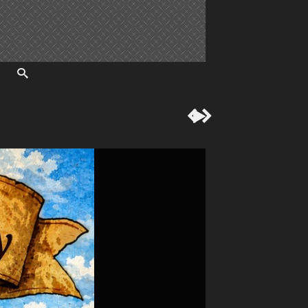


