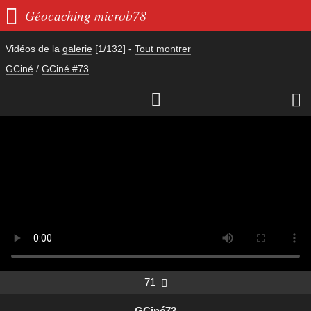

Géocaching microb78
Vidéos de la
galerie
[1/132]
-
Tout montrer
GCiné
/
GCiné #73


71

GCiné73