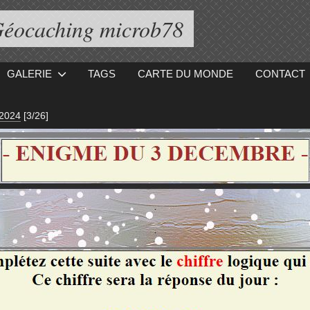
éocaching microb78
GALERIE
TAGS
CARTE DU MONDE
CONTACT
 2024
[3/26]