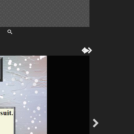



