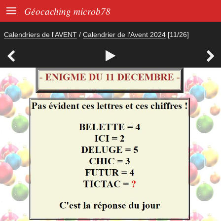

Géocaching microb78
Calendriers de l'AVENT
/
Calendrier de l'Avent 2024
[11/26]


