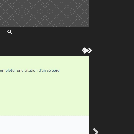



