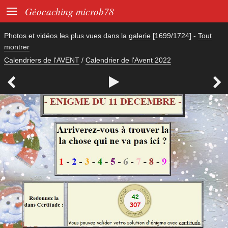

Géocaching microb78
Photos et vidéos les plus vues dans la
galerie
[1699/1724]
-
Tout
montrer
Calendriers de l'AVENT
/
Calendrier de l'Avent 2022


