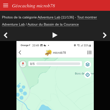

Géocaching microb78
Photos de la catégorie
Adventure Lab
[11/136]
-
Tout montrer
Adventure Lab
/
Autour du Bassin de la Courance


