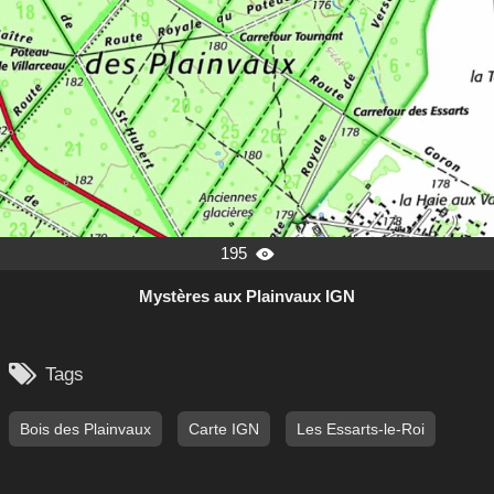
195

Mystères aux Plainvaux IGN

Tags
Bois des Plainvaux
Carte IGN
Les Essarts-le-Roi