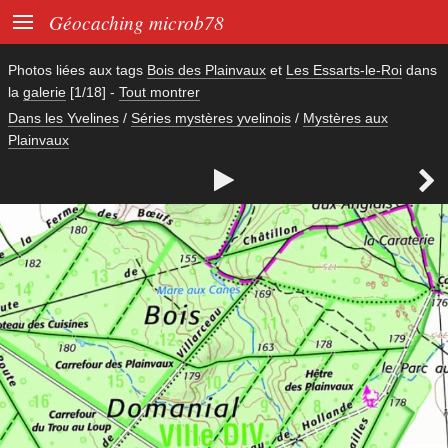

Géocaching microb78
Photos liées aux tags
Bois des Plainvaux
et
Les Essarts-le-Roi
dans
la
galerie
[1/18]
-
Tout montrer
Dans les Yvelines
/
Séries mystères yvelinois
/
Mystères aux
Plainvaux

