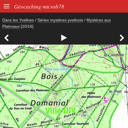

Géocaching microb78
Dans les Yvelines
/
Séries mystères yvelinois
/
Mystères aux
Plainvaux
[10/16]


