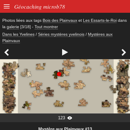

Géocaching microb78
Photos liées aux tags
Bois des Plainvaux
et
Les Essarts-le-Roi
dans
la
galerie
[3/18]
-
Tout montrer
Dans les Yvelines
/
Séries mystères yvelinois
/
Mystères aux
Plainvaux



123

Mystère aux Plainvaux #13