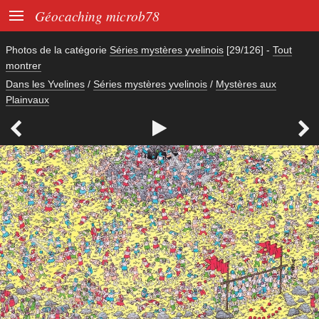

Géocaching microb78
Photos de la catégorie
Séries mystères yvelinois
[29/126]
-
Tout
montrer
Dans les Yvelines
/
Séries mystères yvelinois
/
Mystères aux
Plainvaux


