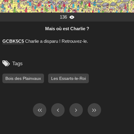
136

Mais où est Charlie ?
GCBK5C5
Charlie a disparu ! Retrouvez-le.

Tags
Bois des Plainvaux
Les Essarts-le-Roi