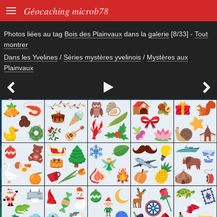

Géocaching microb78
Photos liées au tag
Bois des Plainvaux
dans la
galerie
[8/33]
-
Tout
montrer
Dans les Yvelines
/
Séries mystères yvelinois
/
Mystères aux
Plainvaux


