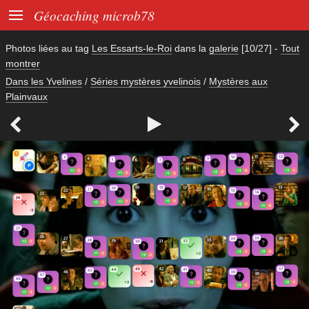

Géocaching microb78
Photos liées au tag
Les Essarts-le-Roi
dans la
galerie
[10/27]
-
Tout
montrer
Dans les Yvelines
/
Séries mystères yvelinois
/
Mystères aux
Plainvaux


