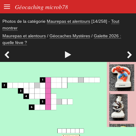

Géocaching microb78
Photos de la catégorie
Maurepas et alentours
[14/258]
-
Tout
montrer
Maurepas et alentours
/
Géocaches Mystères
/
Galette 2026 :
quelle fève ?


