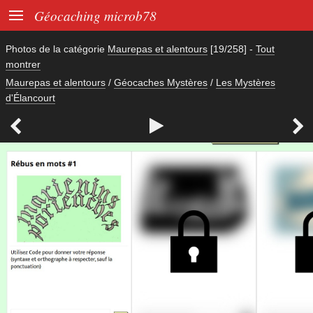

Géocaching microb78
Photos de la catégorie
Maurepas et alentours
[19/258]
-
Tout
montrer
Maurepas et alentours
/
Géocaches Mystères
/
Les Mystères
d'Élancourt


