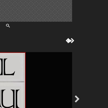



