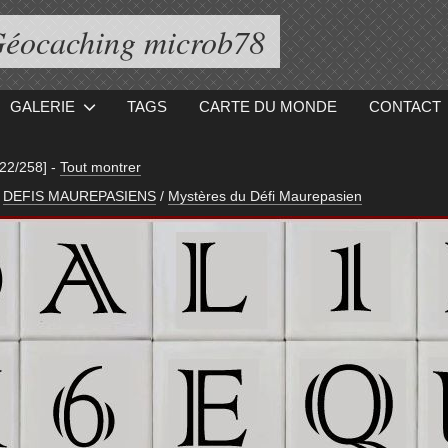
éocaching microb78
GALERIE
TAGS
CARTE DU MONDE
CONTACT
[22/258]
-
Tout montrer
DEFIS MAUREPASIENS
/
Mystères du Défi Maurepasien