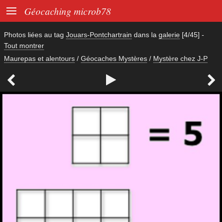

Géocaching microb78
Photos liées au tag
Jouars-Pontchartrain
dans la
galerie
[4/45]
-
Tout montrer
Maurepas et alentours
/
Géocaches Mystères
/
Mystère chez J-P


