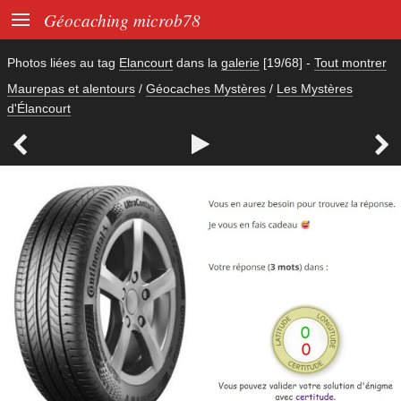

Géocaching microb78
Photos liées au tag
Elancourt
dans la
galerie
[19/68]
-
Tout montrer
Maurepas et alentours
/
Géocaches Mystères
/
Les Mystères
d'Élancourt


