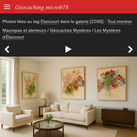

Géocaching microb78
Photos liées au tag
Elancourt
dans la
galerie
[22/68]
-
Tout montrer
Maurepas et alentours
/
Géocaches Mystères
/
Les Mystères
d'Élancourt


