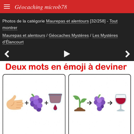

Géocaching microb78
Photos de la catégorie
Maurepas et alentours
[32/258]
-
Tout
montrer
Maurepas et alentours
/
Géocaches Mystères
/
Les Mystères
d'Élancourt


