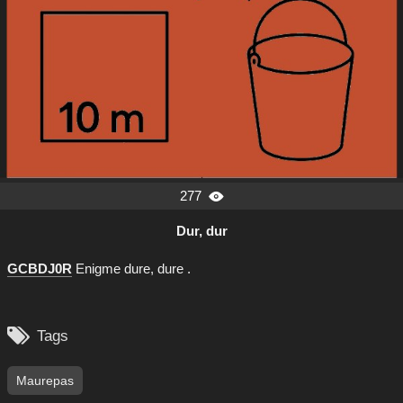
277

Dur, dur
GCBDJ0R
Enigme dure, dure .

Tags
Maurepas