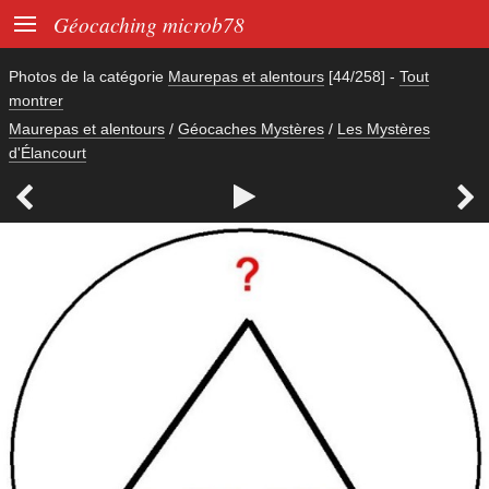

Géocaching microb78
Photos de la catégorie
Maurepas et alentours
[44/258]
-
Tout
montrer
Maurepas et alentours
/
Géocaches Mystères
/
Les Mystères
d'Élancourt


