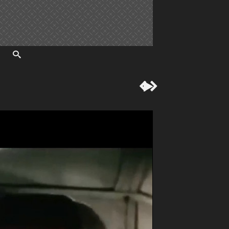


