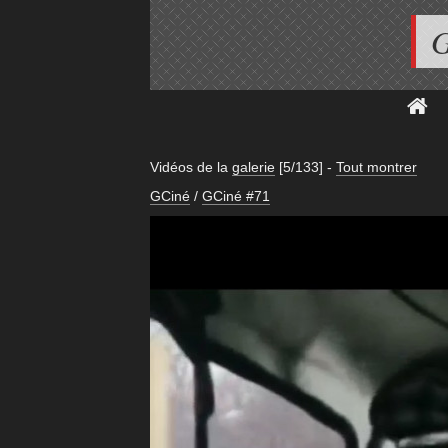
G
Vidéos de la
galerie
[5/133]
-
Tout montrer
GCiné
/
GCiné #71