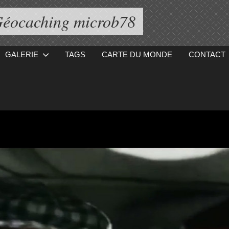
éocaching microb78
GALERIE
TAGS
CARTE DU MONDE
CONTACT