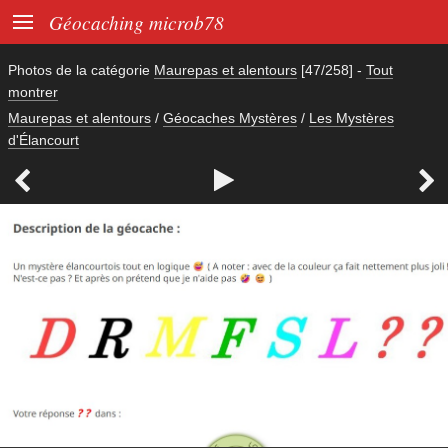

Géocaching microb78
Photos de la catégorie
Maurepas et alentours
[47/258]
-
Tout
montrer
Maurepas et alentours
/
Géocaches Mystères
/
Les Mystères
d'Élancourt


