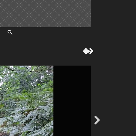



