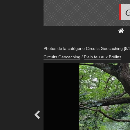
G
Photos de la catégorie
Circuits Géocaching
[8/
Circuits Géocaching
/
Plein feu aux Brûlins
