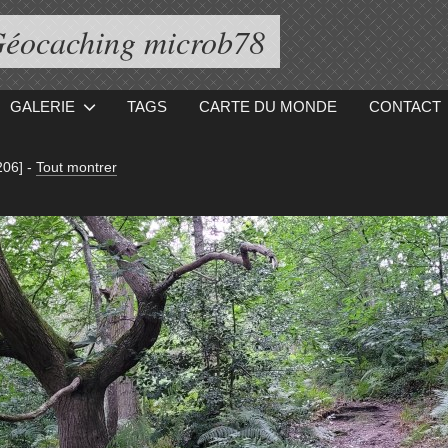
éocaching microb78
GALERIE
TAGS
CARTE DU MONDE
CONTACT
206]
-
Tout montrer