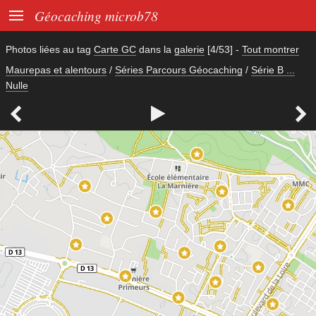

Géocaching microb78
Photos liées au tag
Carte GC
dans la
galerie
[4/53]
-
Tout montrer
Maurepas et alentours
/
Séries Parcours Géocaching
/
Série B ...
Nulle


