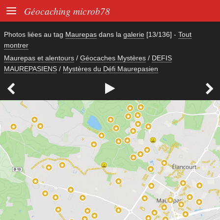

Géocaching microb78
Photos liées au tag
Maurepas
dans la
galerie
[13/136]
-
Tout
montrer
Maurepas et alentours
/
Géocaches Mystères
/
DEFIS
MAUREPASIENS
/
Mystères du Défi Maurepasien


