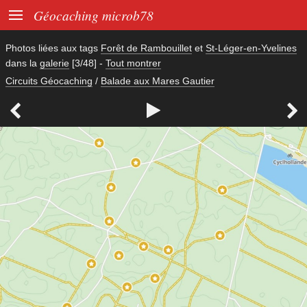

Géocaching microb78
Photos liées aux tags
Forêt de Rambouillet
et
St-Léger-en-Yvelines
dans la
galerie
[3/48]
-
Tout montrer
Circuits Géocaching
/
Balade aux Mares Gautier


