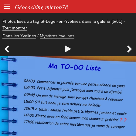

Géocaching microb78
Photos liées au tag
St-Léger-en-Yvelines
dans la
galerie
[6/61]
-
Tout montrer
Dans les Yvelines
/
Mystères Yvelines


