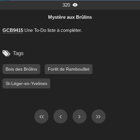
320

Mystère aux Brûlins
GCB9415
Une To-Do liste à compléter.

Tags
Bois des Brûlins
Forêt de Rambouillet
St-Léger-en-Yvelines