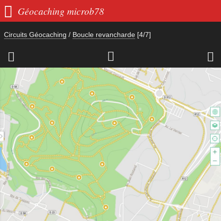

Géocaching microb78
Circuits Géocaching
/
Boucle revancharde
[4/7]


