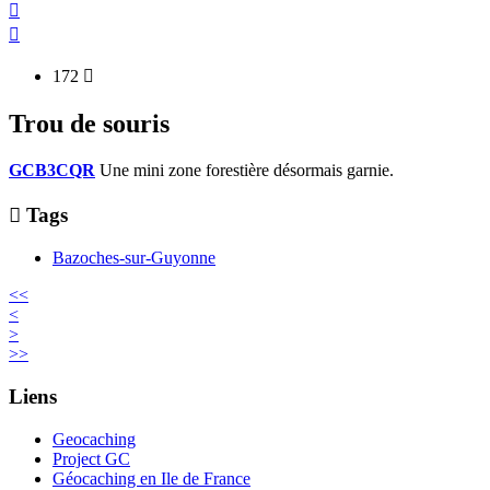


172

Trou de souris
GCB3CQR
Une mini zone forestière désormais garnie.

Tags
Bazoches-sur-Guyonne
<<
<
>
>>
Liens
Geocaching
Project GC
Géocaching en Ile de France