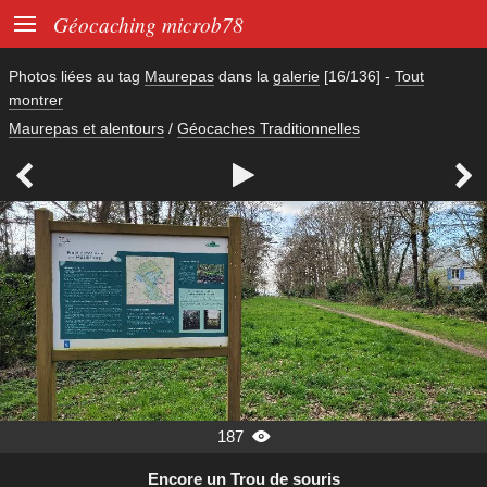

Géocaching microb78
Photos liées au tag
Maurepas
dans la
galerie
[16/136]
-
Tout
montrer
Maurepas et alentours
/
Géocaches Traditionnelles



187

Encore un Trou de souris