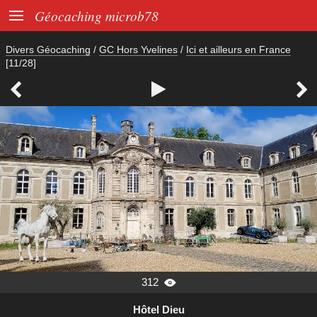

Géocaching microb78
Divers Géocaching
/
GC Hors Yvelines
/
Ici et ailleurs en France
[11/28]



312

Hôtel Dieu