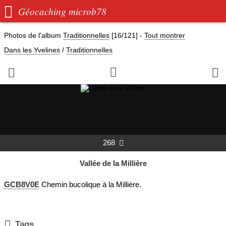

Géocaching microb78
Photos de l'album
Traditionnelles
[16/121]
-
Tout montrer
Dans les Yvelines
/
Traditionnelles



268

Vallée de la Millière
GCB8V0E
Chemin bucolique à la Millière.

Tags