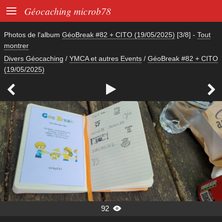

Géocaching microb78
Photos de l'album
GéoBreak #82 + CITO (19/05/2025)
[3/8]
-
Tout
montrer
Divers Géocaching
/
YMCA et autres Events
/
GéoBreak #82 + CITO
(19/05/2025)



92
